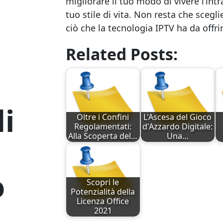
migliorare il tuo modo di vivere l’int
tuo stile di vita. Non resta che scegli
ciò che la tecnologia IPTV ha da offrir
Related Posts:
i
Oltre i Confini
L'Ascesa del Gioco
Regolamentati:
d'Azzardo Digitale:
Alla Scoperta del…
Una…
o
Scopri le
Potenzialità della
Licenza Office
2021