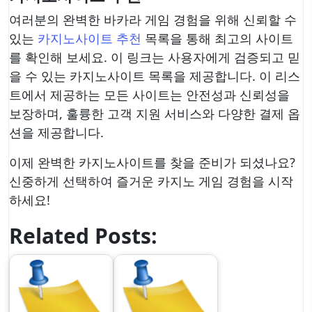
여러분의 완벽한 바카라 게임 경험을 위해 신뢰할 수
있는
카지노사이트 추천
목록을 통해 최고의 사이트
를 확인해 보세요. 이 링크는 사용자에게 검증되고 믿
을 수 있는 카지노사이트 목록을 제공합니다. 이 리스
트에서 제공하는 모든 사이트는 안전성과 신뢰성을
보장하며, 훌륭한 고객 지원 서비스와 다양한 결제 옵
션을 제공합니다.
이제 완벽한 카지노사이트를 찾을 준비가 되셨나요?
신중하게 선택하여 즐거운 카지노 게임 경험을 시작
하세요!
Related Posts: