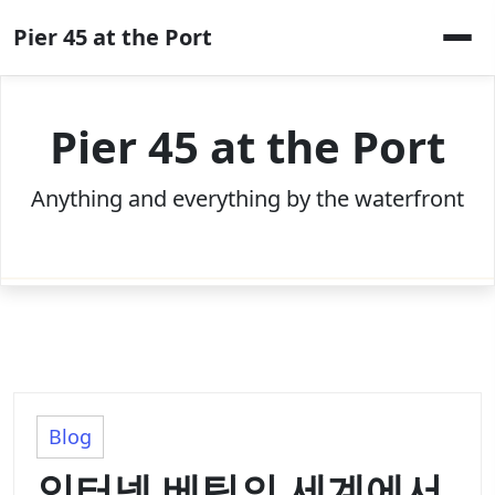
Skip
Pier 45 at the Port
to
content
Pier 45 at the Port
Anything and everything by the waterfront
Blog
인터넷 베팅의 세계에서