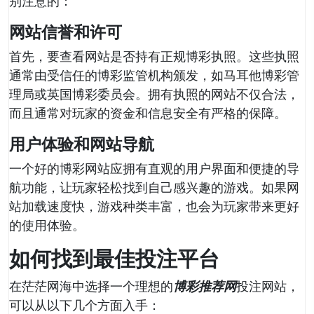
别注意的：
网站信誉和许可
首先，要查看网站是否持有正规博彩执照。这些执照
通常由受信任的博彩监管机构颁发，如马耳他博彩管
理局或英国博彩委员会。拥有执照的网站不仅合法，
而且通常对玩家的资金和信息安全有严格的保障。
用户体验和网站导航
一个好的博彩网站应拥有直观的用户界面和便捷的导
航功能，让玩家轻松找到自己感兴趣的游戏。如果网
站加载速度快，游戏种类丰富，也会为玩家带来更好
的使用体验。
如何找到最佳投注平台
在茫茫网海中选择一个理想的
博彩推荐网
投注网站，
可以从以下几个方面入手：