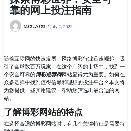
靠的网上投注指南
MattLWatts
July 2, 2025
随着互联网的快速发展，网络博彩行业迅速崛起，吸
引了全球数百万玩家。在这个广阔的市场中，找到一
个安全可靠的
博彩推荐网
网站显得尤为重要。如何在
众多选择中找到值得信赖和理想的投注平台？本文将
为您提供一些实用建议，帮助您筛选出最合适的网
站。
了解博彩网站的特点
在选择合适的博彩网站时，有几个关键特征是需要特