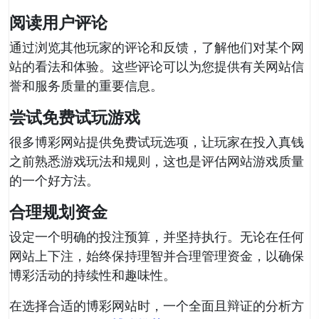
阅读用户评论
通过浏览其他玩家的评论和反馈，了解他们对某个网
站的看法和体验。这些评论可以为您提供有关网站信
誉和服务质量的重要信息。
尝试免费试玩游戏
很多博彩网站提供免费试玩选项，让玩家在投入真钱
之前熟悉游戏玩法和规则，这也是评估网站游戏质量
的一个好方法。
合理规划资金
设定一个明确的投注预算，并坚持执行。无论在任何
网站上下注，始终保持理智并合理管理资金，以确保
博彩活动的持续性和趣味性。
在选择合适的博彩网站时，一个全面且辩证的分析方