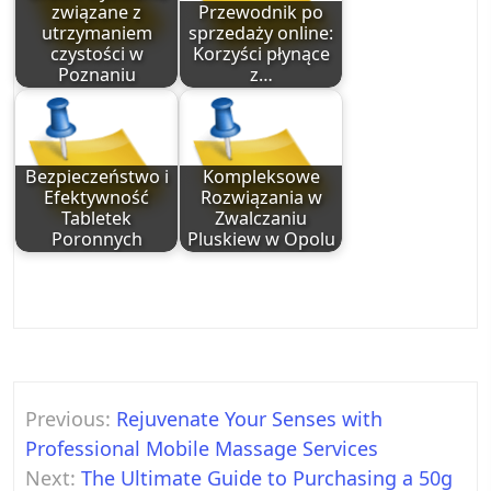
związane z
Przewodnik po
utrzymaniem
sprzedaży online:
czystości w
Korzyści płynące
Poznaniu
z…
Bezpieczeństwo i
Kompleksowe
Efektywność
Rozwiązania w
Tabletek
Zwalczaniu
Poronnych
Pluskiew w Opolu
Post
Previous:
Rejuvenate Your Senses with
navigation
Professional Mobile Massage Services
Next:
The Ultimate Guide to Purchasing a 50g