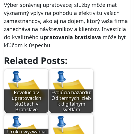
Výber správnej upratovacej služby môže mať
významný vplyv na pohodu a efektivitu vašich
zamestnancov, ako aj na dojem, ktorý vaša firma
zanecháva na návštevníkov a klientov. Investícia
do kvalitného
upratovania bratislava
môže byť
kľúčom k úspechu.
Related Posts:
Revolúcia v
Evolúcia hazardu:
upratovacích
Od temných izieb
službách v
k digitálnym
Bratislave
svetlám
Uroki i wyzwania