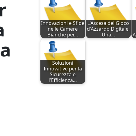
r
a
Innovazioni e Sfide
L'Ascesa del Gioco
nelle Camere
d'Azzardo Digitale:
Bianche per…
Una…
A
la
Soluzioni
Innovative per la
Sicurezza e
l'Efficienza…