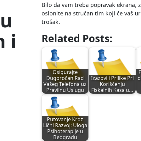
Bilo da vam treba popravak ekrana, za
đu
oslonite na stručan tim koji će vaš ur
trošak.
 i
Related Posts:
Osigurajte
P
Dugoročan Rad
Izazovi i Prilike Pri
d
Vašeg Telefona uz
Korišćenju
Pravilnu Uslugu
Fiskalnih Kasa u…
Putovanje Kroz
Lični Razvoj: Uloga
Psihoterapije u
Beogradu