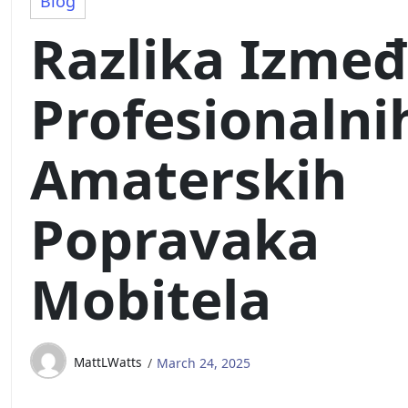
Blog
Razlika Izme
Profesionalnih
Amaterskih
Popravaka
Mobitela
MattLWatts
March 24, 2025