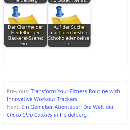
Heidelberg
Kfz Gutachter in…
Der Charme der
Auf der Suche
Heidelberger
nach den besten
Bäckerei-Szene:
Schokoladenkeksen
Ein…
in…
Post
Previous:
Transform Your Fitness Routine with
navigation
Innovative Workout Trackers
Next:
Ein Genießer-Abenteuer: Die Welt der
Choco Chip Cookies
in Heidelberg