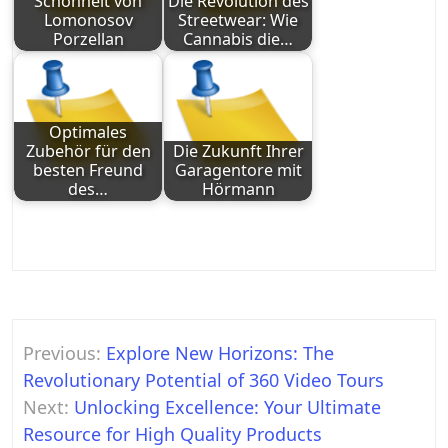
Schönheit von
Die Revolution des
Lomonosov
Streetwear: Wie
Porzellan
Cannabis die…
Optimales
Zubehör für den
Die Zukunft Ihrer
besten Freund
Garagentore mit
des…
Hörmann
Post
Previous:
Explore New Horizons: The
navigation
Revolutionary Potential of 360 Video Tours
Next:
Unlocking Excellence: Your Ultimate
Resource for High Quality Products