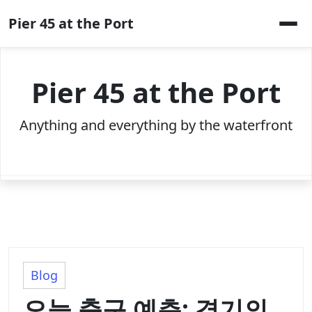
Skip
Pier 45 at the Port
to
content
Pier 45 at the Port
Anything and everything by the waterfront
Blog
오늘 축구 예측: 경기의