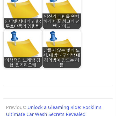
당신의 베팅을 완벽
인터넷 시대의 진화:
하게 바꿀 최고의 선
무료야동의 영향력
택 가이드
잠들지 않는 빛의 도
시, 대밤·대구의밤·대
이색적인 노래방 경
경의밤이 만드는 리
험, 윈가라오케
듬
Post
Previous:
Unlock a Gleaming Ride: Rocklin’s
navigation
Ultimate Car Wash Secrets Revealed