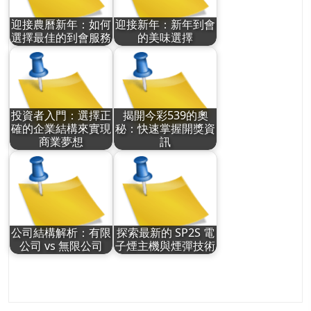
迎接農曆新年：如何
迎接新年：新年到會
選擇最佳的到會服務
的美味選擇
投資者入門：選擇正
揭開今彩539的奧
確的企業結構來實現
秘：快速掌握開獎資
商業夢想
訊
公司結構解析：有限
探索最新的 SP2S 電
公司 vs 無限公司
子煙主機與煙彈技術