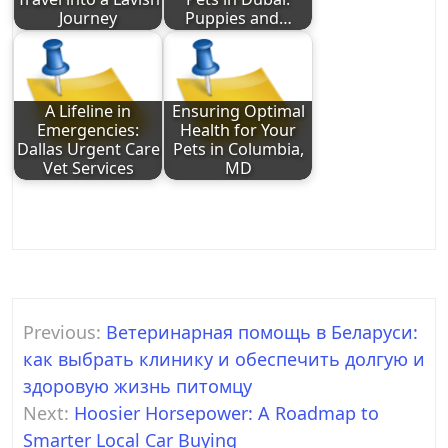
Journey
Puppies and…
A Lifeline in
Ensuring Optimal
Emergencies:
Health for Your
Dallas Urgent Care
Pets in Columbia,
Vet Services
MD
Post
Previous:
Ветеринарная помощь в Беларуси:
navigation
как выбрать клинику и обеспечить долгую и
здоровую жизнь питомцу
Next:
Hoosier Horsepower: A Roadmap to
Smarter Local Car Buying