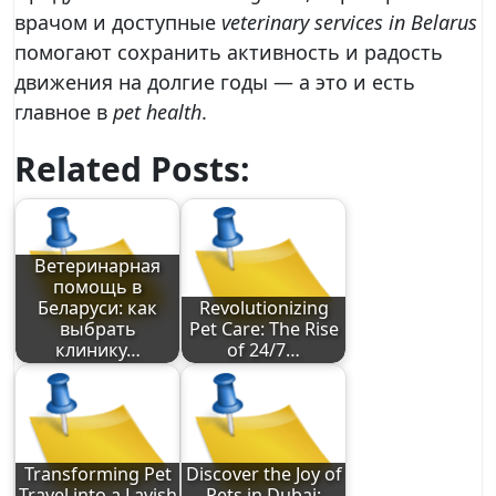
врачом и доступные
veterinary services in Belarus
помогают сохранить активность и радость
движения на долгие годы — а это и есть
главное в
pet health
.
Related Posts:
Ветеринарная
помощь в
Беларуси: как
Revolutionizing
выбрать
Pet Care: The Rise
клинику…
of 24/7…
Transforming Pet
Discover the Joy of
Travel into a Lavish
Pets in Dubai: